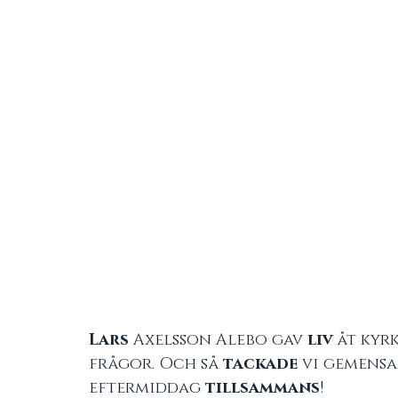
Lars
 Axelsson Alebo gav 
liv
 åt kyr
frågor. Och så
 tackade
 vi gemens
eftermiddag 
tillsammans
!