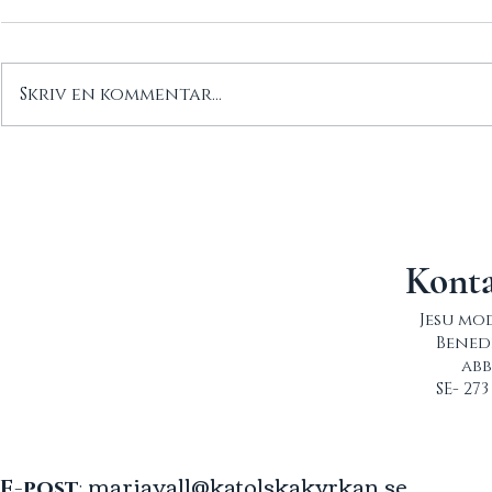
Skriv en kommentar...
Årsmötet
Ett vittnesbörd av vår
trogna gäst Marie-
Louise!
Konta
Jesu mo
Bene
abb
SE- 27
mariavall@katolskakyrkan.se
E-post
: