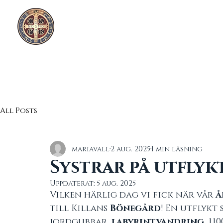
Hem
Klosterliv
Vår historia
Abbedi
Mariavall
All Posts
mariavall
2 aug. 2025
1 min läsning
Systrar på utflyk
Uppdaterat:
5 aug. 2025
Vilken härlig dag vi fick när vår
 
till Killans 
Bönegård
! En utflykt
jordgubbar, 
labyrintvandring
, 11