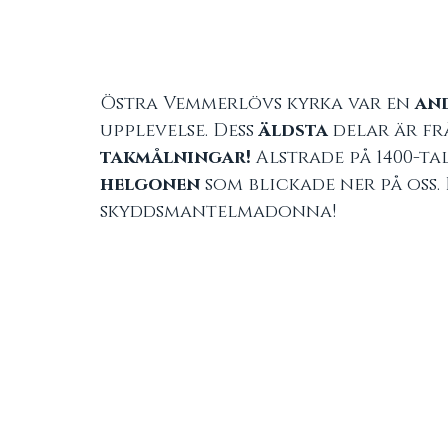
Östra Vemmerlövs kyrka var en 
an
upplevelse. Dess
 äldsta
 delar är frå
takmålningar! 
Alstrade på 1400-tal
helgonen
 som blickade ner på oss. 
skyddsmantelmadonna!