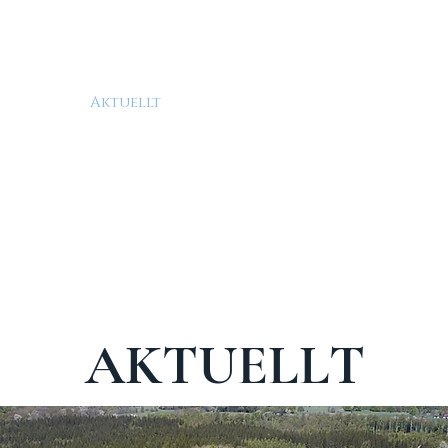
historia
Aktuellt
Klostertid
Andliga impulse
AKTUELLT