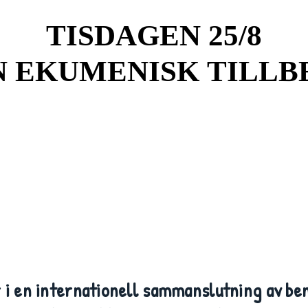
TISDAGEN 25/8
TISDAGEN 25/8
N EKUMENISK TILLB
N EKUMENISK TILLB
 i en internationell sammanslutning av bene