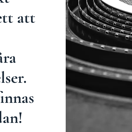
tt att
.
åra
lser.
innas
dan!