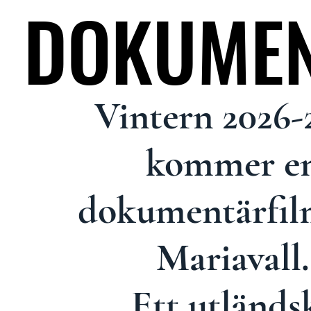
DOKUME
DOKUME
Vintern 2026-
kommer e
dokumentärfi
Mariavall.
Ett utländs