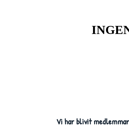
INGE
INGE
Vi har blivit medlemmar