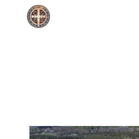
Hem
Klosterliv
Vår 
Abbedi
Mariavall