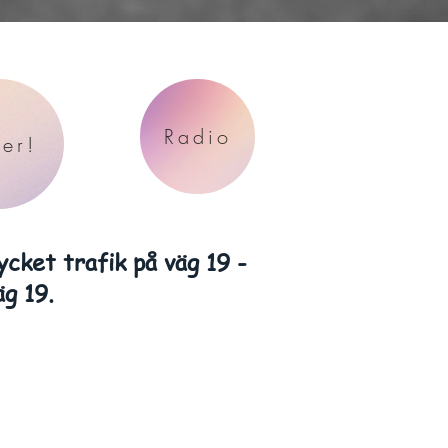
Radio
der!
ycket trafik på väg 19 -
äg 19.