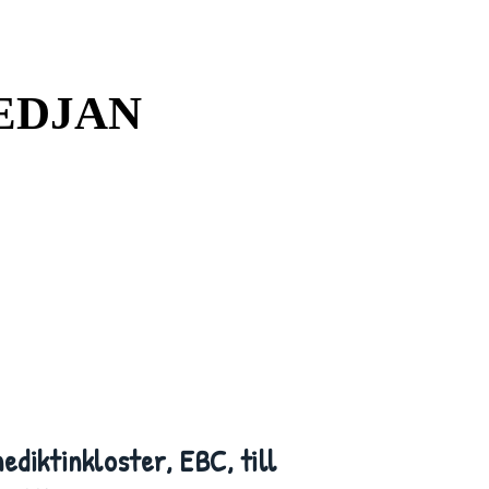
EDJAN
EDJAN
diktinkloster, EBC, till