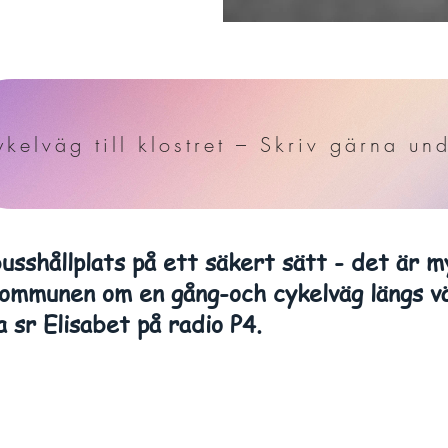
kelväg till klostret – Skriv gärna un
usshållplats på ett säkert sätt - det är m
 kommunen om en gång-och cykelväg längs v
 sr Elisabet på radio P4.